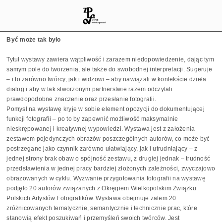
Być może tak było
Tytuł wystawy zawiera wątpliwość i zarazem niedopowiedzenie, dając tym
samym pole do tworzenia, ale także do swobodnej interpretacji. Sugeruje
– i to zarówno twórcy, jak i widzowi – aby nawiązali w kontekście dzieła
dialog i aby w tak stworzonym partnerstwie razem odczytali
prawdopodobne znaczenie oraz przesłanie fotografii.
Pomysł na wystawę kryje w sobie element opozycji do dokumentującej
funkcji fotografii – po to by zapewnić możliwość maksymalnie
nieskrępowanej i kreatywnej wypowiedzi. Wystawa jest z założenia
zestawem pojedynczych obrazów poszczególnych autorów, co może być
postrzegane jako czynnik zarówno ułatwiający, jak i utrudniający – z
jednej strony brak obaw o spójność zestawu, z drugiej jednak – trudność
przedstawienia w jednej pracy bardziej złożonych zależności, zwyczajowo
obrazowanych w cyklu. Wyzwanie przygotowania fotografii na wystawę
podjęło 20 autorów związanych z Okręgiem Wielkopolskim Związku
Polskich Artystów Fotografików. Wystawa obejmuje zatem 20
zróżnicowanych tematycznie, semantycznie i technicznie prac, które
stanowią efekt poszukiwań i przemyśleń swoich twórców. Jest