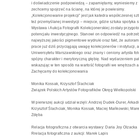
i doświadczenie podpowiedzą – zapamiętamy, wyniesiemy z teg
zechcemy spojrzeć na ścianę, na której je powiesimy.
„Kolekcjonowanie projekcji” jest jak katedra współczesnej sztu
też przemyślanej inwestycji – miejsce, gdzie sztuka spotyka si
Wystawa i Aukcja Fotografii Kolekcjonerskiej zostały przygo
potencjału inwestycyjnego. Stanowi on odpowiedź na potrzebę 
najwyższej jakości pigmentowe wydruki oraz fakt, że autorami
prace już dziś przyciągają uwagę kolekcjonerów i instytucji, 
Uniwersytetu Warszawskiego oraz znany i ceniony artysta fotog
spójny charakter i merytoryczną głębię. Nad wydarzeniem patr
wskazując w ten sposób na wartość fotografii we wnętrzach a
Zachęcamy do kolekcjonowania
Monika Kossak, Krzysztof Ślachciak
Związek Polskich Artystów Fotografików Okręg Wielkopolski
W pierwszej aukcji udział wzięli: Andrzej Dudek-Durer, Ark
Krzysztof Ślachciak, Monika Kossak, Maciej Mańkowski, Marek
Zdęba
Relacja fotograficzna z otwarcia wystawy: Daria Joy Olzacka
Rrelacja fotograficzna z aukcji: Marek Lapis