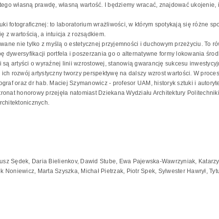
o własną prawdę, własną wartość. I będziemy wracać, znajdować ukojenie, insp
ki fotograficznej: to laboratorium wrażliwości, w którym spotykają się różne spo
ę z wartością, a intuicja z rozsądkiem.
towane nie tylko z myślą o estetycznej przyjemności i duchowym przeżyciu. To 
dywersyfikacji portfela i poszerzania go o alternatywne formy lokowania środkó
 są artyści o wyraźnej linii wzrostowej, stanowią gwarancję sukcesu inwestycyj
a ich rozwój artystyczny tworzy perspektywę na dalszy wzrost wartości. W proces
raf oraz dr hab. Maciej Szymanowicz - profesor UAM, historyk sztuki i autorytet
onat honorowy przejęła natomiast Dziekana Wydziału Architektury Politechniki 
rchitektonicznych.
adiusz Sędek, Daria Bielienkov, Dawid Stube, Ewa Pajewska-Wawrzyniak, Katar
 Noniewicz, Marta Szyszka, Michał Pietrzak, Piotr Spek, Sylwester Hawrył, Ty