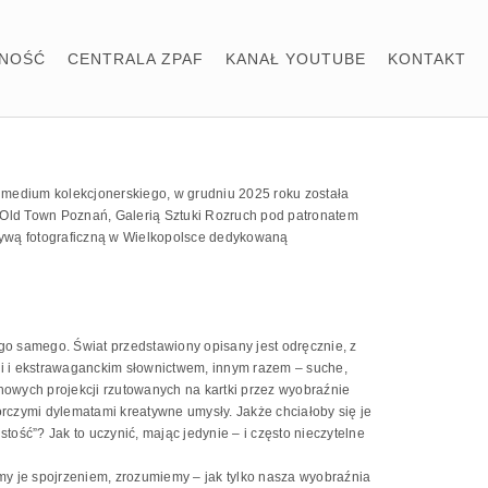
LNOŚĆ
CENTRALA ZPAF
KANAŁ YOUTUBE
KONTAKT
ko medium kolekcjonerskiego, w grudniu 2025 roku została
 Old Town Poznań, Galerią Sztuki Rozruch pod patronatem
jatywą fotograficzną w Wielkopolsce dedykowaną
go samego. Świat przedstawiony opisany jest odręcznie, z
i i ekstrawaganckim słownictwem, innym razem – suche,
chowych projekcji rzutowanych na kartki przez wyobraźnie
órczymi dylematami kreatywne umysły. Jakże chciałoby się je
stość”? Jak to uczynić, mając jedynie – i często nieczytelne
y je spojrzeniem, zrozumiemy – jak tylko nasza wyobraźnia