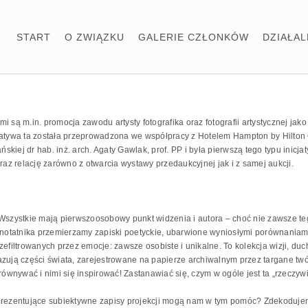
START
O ZWIĄZKU
GALERIE CZŁONKÓW
DZIAŁA
i są m.in. promocja zawodu artysty fotografika oraz fotografii artystycznej ja
cjatywa ta została przeprowadzona we współpracy z Hotelem Hampton by Hilton
skiej dr hab. inż. arch. Agaty Gawlak, prof. PP i była pierwszą tego typu inic
raz relację zarówno z otwarcia wystawy przedaukcyjnej jak i z samej aukcji.
 Wszystkie mają pierwszoosobowy punkt widzenia i autora – choć nie zawsze te
notatnika przemierzamy zapiski poetyckie, ubarwione wyniosłymi porównaniam
zefiltrowanych przez emocje: zawsze osobiste i unikalne. To kolekcja wizji, du
azują części świata, zarejestrowane na papierze archiwalnym przez targane tw
równywać i nimi się inspirować! Zastanawiać się, czym w ogóle jest ta „rzeczywi
 prezentujące subiektywne zapisy projekcji mogą nam w tym pomóc? Zdekodujem