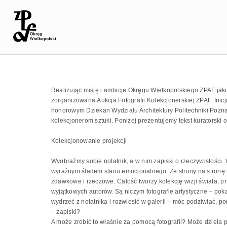
Realizując misję i ambicje Okręgu Wielkopolskiego ZPAF jakim
zorganizowana Aukcja Fotografii Kolekcjonerskiej ZPAF. Ini
honorowym Dziekan Wydziału Architektury Politechniki Poznań
kolekcjonerom sztuki. Poniżej prezentujemy tekst kuratorski o
Kolekcjonowanie projekcji
Wyobraźmy sobie notatnik, a w nim zapiski o rzeczywistości.
wyraźnym śladem stanu emocjonalnego. Ze strony na stronę 
zdawkowe i rzeczowe. Całość tworzy kolekcję wizji świata, pr
wyjątkowych autorów. Są niczym fotografie artystyczne – pok
wydrzeć z notatnika i rozwiesić w galerii – móc podziwiać, po
– zapiski?
A może zrobić to właśnie za pomocą fotografii? Może dzieła