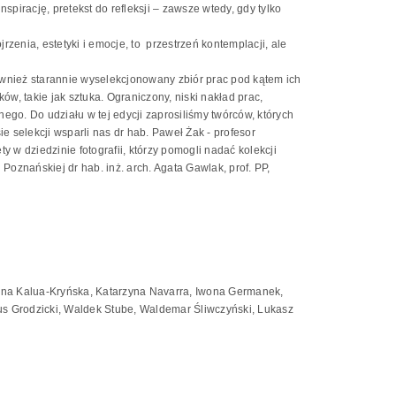
irację, pretekst do refleksji – zawsze wtedy, gdy tylko
jrzenia, estetyki i emocje, to przestrzeń kontemplacji, ale
również starannie wyselekcjonowany zbiór prac pod kątem ich
w, takie jak sztuka. Ograniczony, niski nakład prac,
nego. Do udziału w tej edycji zaprosiliśmy twórców, których
ie selekcji wsparli nas dr hab. Paweł Żak - profesor
y w dziedzinie fotografii, którzy pomogli nadać kolekcji
Poznańskiej dr hab. inż. arch. Agata Gawlak, prof. PP,
zyna Kalua-Kryńska, Katarzyna Navarra, Iwona Germanek,
tus Grodzicki, Waldek Stube, Waldemar Śliwczyński, Lukasz