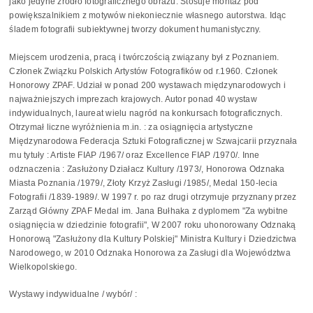
jako jedyne źródło fotograficznego obrazu. Stosuje montaż pod
powiększalnikiem z motywów niekoniecznie własnego autorstwa. Idąc
śladem fotografii subiektywnej tworzy dokument humanistyczny.
Miejscem urodzenia, pracą i twórczością związany był z Poznaniem.
Członek Związku Polskich Artystów Fotografików od r.1960. Członek
Honorowy ZPAF. Udział w ponad 200 wystawach międzynarodowych i
najważniejszych imprezach krajowych. Autor ponad 40 wystaw
indywidualnych, laureat wielu nagród na konkursach fotograficznych.
Otrzymał liczne wyróżnienia m.in. : za osiągnięcia artystyczne
Międzynarodowa Federacja Sztuki Fotograficznej w Szwajcarii przyznała
mu tytuły : Artiste FIAP /1967/ oraz Excellence FIAP /1970/. Inne
odznaczenia : Zasłużony Działacz Kultury /1973/, Honorowa Odznaka
Miasta Poznania /1979/, Złoty Krzyż Zasługi /1985/, Medal 150-lecia
Fotografii /1839-1989/. W 1997 r. po raz drugi otrzymuje przyznany przez
Zarząd Główny ZPAF Medal im. Jana Bułhaka z dyplomem "Za wybitne
osiągnięcia w dziedzinie fotografii", W 2007 roku uhonorowany Odznaką
Honorową "Zasłużony dla Kultury Polskiej" Ministra Kultury i Dziedzictwa
Narodowego, w 2010 Odznaka Honorowa za Zasługi dla Województwa
Wielkopolskiego.
Wystawy indywidualne / wybór/ :