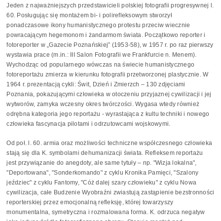
Jeden z najważniejszych przedstawicieli polskiej fotografii progresywnej l.
60. Posługując się montażem bi- i polirefleksowym stworzył
ponadczasowe ikony humanistycznego protestu przeciw wiecznie
powracającym hegemonom i żandarmom świata. Początkowo reporter i
fotoreporter w „Gazecie Poznańskiej” (1953-58), w 1957 r. po raz pierwszy
wystawia prace (m.in.: III Salon Fotografii we Frankfurcie n. Menem).
Wychodząc od popularnego wówczas na świecie humanistycznego
fotoreportażu zmierza w kierunku fotografii przetworzonej plastycznie. W
1964 r. prezentacją cykli: Świt, Dzień i Zmierzch – 130 zdjęciami
Poznania, pokazującymi człowieka w otoczeniu przyjaznej cywilizacji i jej
wytworów, zamyka wczesny okres twórczości. Wygasa wtedy również
odrębna kategoria jego reportażu - wyrastająca z kultu techniki i nowego
człowieka fascynacja pilotami i odrzutowcami wojskowymi.
Od poł. l. 60. armia oraz możliwości techniczne współczesnego człowieka
stają się dla K. symbolami dehumanizacji świata. Refleksem reportażu
jest przywiązanie do anegdoty, ale same tytuły – np. "Wizja lokalna",
"Deportowana", "Sonderkomando" z cyklu Kronika Pamięci, "Szalony
jeździec" z cyklu Fantomy, "Cóż dalej szary człowieku" z cyklu Nowa
cywilizacja, całe Budzenie Wyobraźni zwiastują zastąpienie bezstronności
reporterskiej przez emocjonalną refleksję, której towarzyszy
monumentalna, symetryczna i rozmalowana forma. K. odrzuca negatyw