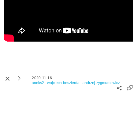
2020-11-16
aneks2
wojciech-beszterda
andrzej-zygmuntowicz