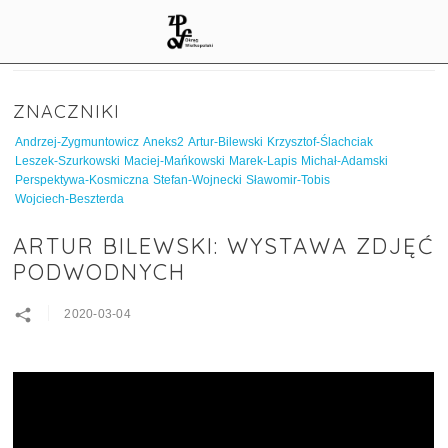
ZNACZNIKI
Andrzej-Zygmuntowicz
Aneks2
Artur-Bilewski
Krzysztof-Ślachciak
Leszek-Szurkowski
Maciej-Mańkowski
Marek-Lapis
Michał-Adamski
Perspektywa-Kosmiczna
Stefan-Wojnecki
Sławomir-Tobis
Wojciech-Beszterda
ARTUR BILEWSKI: WYSTAWA ZDJĘĆ
PODWODNYCH
2020-03-04