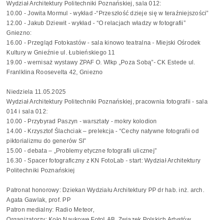
Wydział Architektury Politechniki Poznańskiej, sala 012:
10.00 - Jowita Mormul - wykład -“Przeszłość dzieje się w teraźniejszości”
12.00 - Jakub Dziewit - wykład - “O relacjach władzy w fotografii”
Gniezno:
16.00 - Przegląd Fotokastów - sala kinowo teatralna - Miejski Ośrodek
Kultury w Gnieźnie ul. Łubieńskiego 11
19.00 - wernisaż wystawy ZPAF O. Wlkp „Poza Sobą”- CK Estede ul.
Franlklina Roosevelta 42, Gniezno
Niedziela 11.05.2025
Wydział Architektury Politechniki Poznańskiej, pracownia fotografii - sala
014 i sala 012:
10.00 - Przybyrad Paszyn - warsztaty - mokry kolodion
14.00 - Krzysztof Ślachciak – prelekcja - “Cechy natywne fotografii od
piktorializmu do generów SI”
15.00 - debata – „Problemy etyczne fotografii ulicznej”
16.30 - Spacer fotograficzny z KN FotoLab - start: Wydział Architektury
Politechniki Poznańskiej
Patronat honorowy: Dziekan Wydziału Architektury PP dr hab. inż. arch.
Agata Gawlak, prof. PP
Patron medialny: Radio Meteor,
Organizatorzy: Koło Naukowe FotoLAB, Związek Polskich Artystów