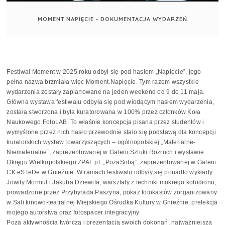
MOMENT.NAPIĘCIE - DOKUMENTACJA WYDARZEŃ
Festiwal Moment w 2025 roku odbył się pod hasłem „Napięcie”, jego
pełna nazwa brzmiała więc Moment.Napięcie. Tym razem wszystkie
wydarzenia zostały zaplanowane na jeden weekend od 9 do 11 maja.
Główna wystawa festiwalu odbyła się pod wiodącym hasłem wydarzenia,
została stworzona i była kuratorowana w 100% przez członków Koła
Naukowego FotoLAB. To właśnie koncepcja pisana przez studentów i
wymyślone przez nich hasło przewodnie stało się podstawą dla koncepcji
kuratorskich wystaw towarzyszących – ogólnopolskiej „Materialne-
Niematerialne”, zaprezentowanej w Galerii Sztuki Rozruch i wystawie
Okręgu Wielkopolskiego ZPAF pt. „PozaSobą”, zaprezentowanej w Galerii
CK eSTeDe w Gnieźnie. W ramach festiwalu odbyły się ponadto wykłady
Jowity Mormul i Jakuba Dziewita, warsztaty z techniki mokrego kolodionu,
prowadzone przez Przybyrada Paszyna, pokaz fotokastów zorganizowany
w Sali kinowo-teatralnej Miejskiego Ośrodka Kultury w Gnieźnie, prelekcja
mojego autorstwa oraz fotospacer integracyjny.
Poza aktywnością twórczą i prezentacją swoich dokonań, najważniejszą