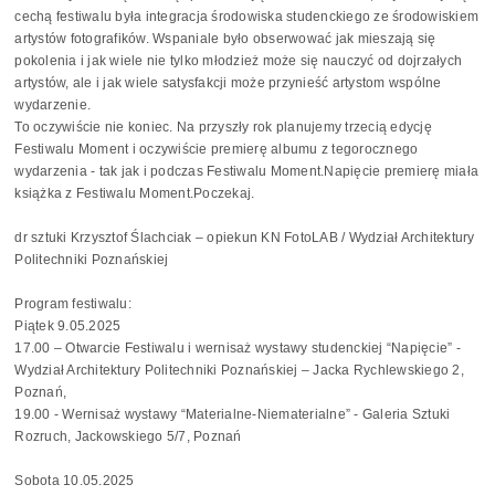
cechą festiwalu była integracja środowiska studenckiego ze środowiskiem
artystów fotografików. Wspaniale było obserwować jak mieszają się
pokolenia i jak wiele nie tylko młodzież może się nauczyć od dojrzałych
artystów, ale i jak wiele satysfakcji może przynieść artystom wspólne
wydarzenie.
To oczywiście nie koniec. Na przyszły rok planujemy trzecią edycję
Festiwalu Moment i oczywiście premierę albumu z tegorocznego
wydarzenia - tak jak i podczas Festiwalu Moment.Napięcie premierę miała
książka z Festiwalu Moment.Poczekaj.
dr sztuki Krzysztof Ślachciak – opiekun KN FotoLAB / Wydział Architektury
Politechniki Poznańskiej
Program festiwalu:
Piątek 9.05.2025
17.00 – Otwarcie Festiwalu i wernisaż wystawy studenckiej “Napięcie” -
Wydział Architektury Politechniki Poznańskiej – Jacka Rychlewskiego 2,
Poznań,
19.00 - Wernisaż wystawy “Materialne-Niematerialne” - Galeria Sztuki
Rozruch, Jackowskiego 5/7, Poznań
Sobota 10.05.2025