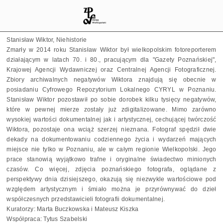
Stanisław Wiktor, Niehistorie
Zmarły w 2014 roku Stanisław Wiktor był wielkopolskim fotoreporterem
działającym w latach 70. i 80., pracującym dla "Gazety Poznańskiej",
Krajowej Agencji Wydawniczej oraz Centralnej Agencji Fotograficznej.
Zbiory archiwalnych negatywów Wiktora znajdują się obecnie w
posiadaniu Cyfrowego Repozytorium Lokalnego CYRYL w Poznaniu.
Stanisław Wiktor pozostawił po sobie dorobek kilku tysięcy negatywów,
które w pewnej mierze zostały już zdigitalizowane. Mimo zarówno
wysokiej wartości dokumentalnej jak i artystycznej, cechującej twórczość
Wiktora, pozostaje ona wciąż szerzej nieznana. Fotograf spędził dwie
dekady na dokumentowaniu codziennego życia i wydarzeń mających
miejsce nie tylko w Poznaniu, ale w całym regionie Wielkopolski. Jego
prace stanowią wyjątkowo trafne i oryginalne świadectwo minionych
czasów. Co więcej, zdjęcia poznańskiego fotografa, oglądane z
perspektywy dnia dzisiejszego, okazują się niezwykle wartościowe pod
względem artystycznym i śmiało można je przyrównywać do dzieł
współczesnych przedstawicieli fotografii dokumentalnej.
Kuratorzy: Marta Buczkowska i Mateusz Kiszka
Współpraca: Tytus Szabelski