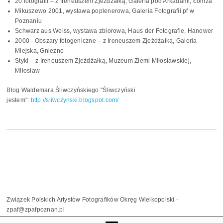
20 fotografii – z Ireneuszem Zjeżdżałką, Galeria pod Arkadami, Łomża
Mikuszewo 2001, wystawa poplenerowa, Galeria Fotografii pf w
Poznaniu
Schwarz aus Weiss, wystawa zbiorowa, Haus der Fotografie, Hanower
2000 - Obszary fotogeniczne – z Ireneuszem Zjeżdżałką, Galeria
Miejska, Gniezno
Styki – z Ireneuszem Zjeżdżałką, Muzeum Ziemi Miłosławskiej,
Miłosław
Blog Waldemara Śliwczyńskiego "Śliwczyński
jestem":
http://sliwczynski.blogspot.com/
Związek Polskich Artystów Fotografików Okręg Wielkopolski -
zpaf@zpafpoznan.pl