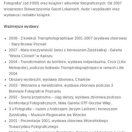
Fotografia" (od 2000) oraz książek i albumów fotograficznych. Od 2007
wiceprezes Stowarzyszenia Gazet Lokalnych. Autor i współautor oraz
wydawca i redaktor książek.
Ważniejsze wystawy:
2008 - Z kolekcji Transphotographique 2001-2007 (wystawa zbiorowa)
- Stary Browar Poznań
2007 - Mała rzeczywistość (wraz z Ireneuszem Zjeżdżałką) - Galeria
"Wieża Ciśnień" w Kaliszu
2004 - Transformation du territoire, wystawa indywidualna, Croix (Lille
Metropolie), podczas festiwalu Transphotographiques w ramach Lille
2004
Obszary wyobraźni, wystawa zbiorowa, Charków
2003 - Widzialne a niewidzialne, wystawa zbiorowa podczas 3
Biennale Fotografii w Poznaniu
2002 - Sceny przydrożne – ciąg dalszy, wystawa zbiorowa podczas
Konfrontacji Fotograficznych, Mała Galeria GTF Gorzów Wlkp.
3 x Fotografia – razem z Andrzejem Jerzym Lechem i Ireneuszem
Zjeżdżałką – Muzeum Regionalne we Wrześni
2001 - Prezentacje 2001, wystawa zbiorowa Wrzesińskiego
Towarzystwa Fotograficznego