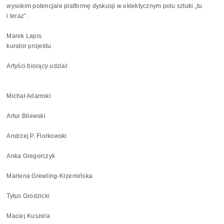
wysokim potencjale platformę dyskusji w eklektycznym polu sztuki „tu
i teraz”.
Marek Lapis
kurator projektu
Artyści biorący udział:
Michał Adamski
Artur Bilewski
Andrzej P. Florkowski
Anka Gregorczyk
Marlena Grewling-Krzemińska
Tytus Grodzicki
Maciej Kuszela