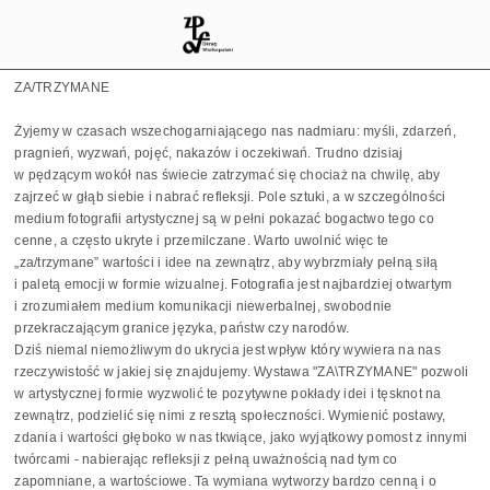
ZA/TRZYMANE
Żyjemy w czasach wszechogarniającego nas nadmiaru: myśli, zdarzeń,
pragnień, wyzwań, pojęć, nakazów i oczekiwań. Trudno dzisiaj
w pędzącym wokół nas świecie zatrzymać się chociaż na chwilę, aby
zajrzeć w głąb siebie i nabrać refleksji. Pole sztuki, a w szczególności
medium fotografii artystycznej są w pełni pokazać bogactwo tego co
cenne, a często ukryte i przemilczane. Warto uwolnić więc te
„za/trzymane” wartości i idee na zewnątrz, aby wybrzmiały pełną siłą
i paletą emocji w formie wizualnej. Fotografia jest najbardziej otwartym
i zrozumiałem medium komunikacji niewerbalnej, swobodnie
przekraczającym granice języka, państw czy narodów.
Dziś niemal niemożliwym do ukrycia jest wpływ który wywiera na nas
rzeczywistość w jakiej się znajdujemy. Wystawa "ZA\TRZYMANE" pozwoli
w artystycznej formie wyzwolić te pozytywne pokłady idei i tęsknot na
zewnątrz, podzielić się nimi z resztą społeczności. Wymienić postawy,
zdania i wartości głęboko w nas tkwiące, jako wyjątkowy pomost z innymi
twórcami - nabierając refleksji z pełną uważnością nad tym co
zapomniane, a wartościowe. Ta wymiana wytworzy bardzo cenną i o